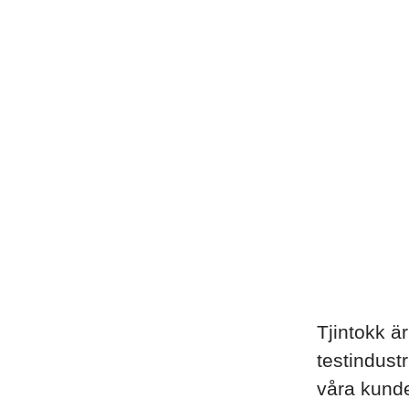
Tjintokk är
testindust
våra kunde