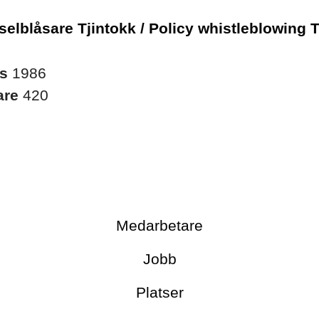
selblåsare Tjintokk / Policy whistleblowing 
es
1986
are
420
Medarbetare
Jobb
Platser